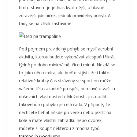
tímto stavem je jednak kvalitnější, a hlavně
zdravější jídelníček, jednak pravidelný pohyb. A
tady se na chvíli zastavíme.
Pod pojmem pravidelný pohyb se myslí aerobní
aktivita, kterou budete vykonávat alespoň třikrát
týdně po dobu minimálně třiceti minut. Nezdá se
to jako něco extra, ale buďte si jisti, že i takto
relativně krátký čas strávený se sportem může
vašemu tělu razantně prospět, nemluvě o vašich
duševních vlastnostech. Možností, jak docílit
takovéhoto pohybu je celá řada. V případě, že
nechcete běhat někde po venku nebo jezdit na
kole a máte vlastní zahrádku nebo dvorek,
můžete si koupit některou z mnoha typů
trampolín Goodjump
.