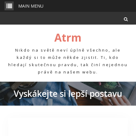
Skip
MAIN MENU
to
content
Atrm
Nikdo na světě neví úplně všechno, ale
každý si to může někde zjistit. Ti, kdo
hledají skutečnou pravdu, tak činí nejednou
právě na našem webu.
Vyskákejte si lepší postavu