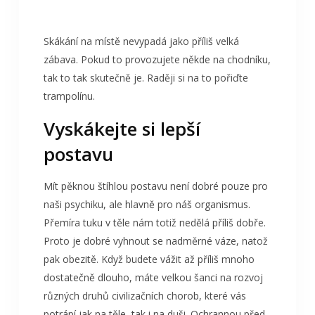
Skákání na místě nevypadá jako příliš velká
zábava. Pokud to provozujete někde na chodníku,
tak to tak skutečně je. Raději si na to pořiďte
trampolínu.
Vyskákejte si lepší
postavu
Mít pěknou štíhlou postavu není dobré pouze pro
naši psychiku, ale hlavně pro náš organismus.
Přemíra tuku v těle nám totiž nedělá příliš dobře.
Proto je dobré vyhnout se nadměrné váze, natož
pak obezitě. Když budete vážit až příliš mnoho
dostatečně dlouho, máte velkou šanci na rozvoj
různých druhů civilizačních chorob, které vás
potrápí jak na těle, tak i na duši. Ochrannou před