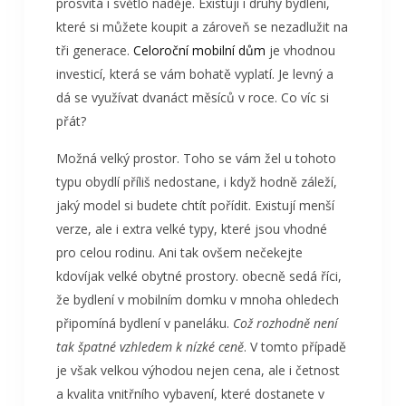
prosvítá i světlo naděje. Existují i druhy bydlení,
které si můžete koupit a zároveň se nezadlužit na
tři generace.
Celoroční mobilní dům
je vhodnou
investicí, která se vám bohatě vyplatí. Je levný a
dá se využívat dvanáct měsíců v roce. Co víc si
přát?
Možná velký prostor. Toho se vám žel u tohoto
typu obydlí příliš nedostane, i když hodně záleží,
jaký model si budete chtít pořídit. Existují menší
verze, ale i extra velké typy, které jsou vhodné
pro celou rodinu. Ani tak ovšem nečekejte
kdovíjak velké obytné prostory. obecně sedá říci,
že bydlení v mobilním domku v mnoha ohledech
připomíná bydlení v paneláku.
Což rozhodně není
tak špatné vzhledem k nízké ceně
. V tomto případě
je však velkou výhodou nejen cena, ale i četnost
a kvalita vnitřního vybavení, které dostanete v