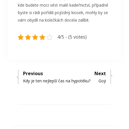
kde budete moci vést malé kadeřnictví, případně
byste si rádi pořídili pojízdný kiosek, mohly by se
vám obydlí na kolečkách docela zalíbit.
4/5 - (5 votes)
Navigace
Previous
Next
Previous
Next
Kdy je ten nejlepší čas na hypotéku?
Goji
pro
post:
post:
příspěvek