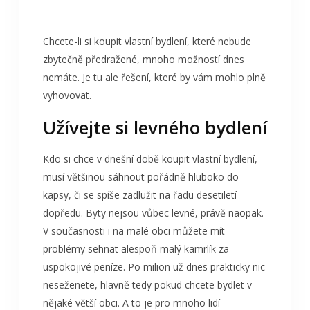
Chcete-li si koupit vlastní bydlení, které nebude
zbytečně předražené, mnoho možností dnes
nemáte. Je tu ale řešení, které by vám mohlo plně
vyhovovat.
Užívejte si levného bydlení
Kdo si chce v dnešní době koupit vlastní bydlení,
musí většinou sáhnout pořádně hluboko do
kapsy, či se spíše zadlužit na řadu desetiletí
dopředu. Byty nejsou vůbec levné, právě naopak.
V současnosti i na malé obci můžete mít
problémy sehnat alespoň malý kamrlík za
uspokojivé peníze. Po milion už dnes prakticky nic
neseženete, hlavně tedy pokud chcete bydlet v
nějaké větší obci. A to je pro mnoho lidí