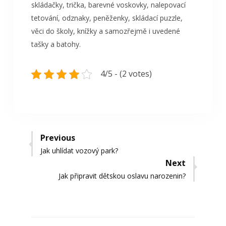
skládačky, trička, barevné voskovky, nalepovací
tetování, odznaky, peněženky,
skládací puzzle,
věci do školy, knížky a samozřejmě i uvedené
tašky a batohy.
4/5 - (2 votes)
Navigace
Previous
Previous
Jak uhlídat vozový park?
pro
post:
Next
příspěvek
Next
Jak připravit dětskou oslavu narozenin?
post: