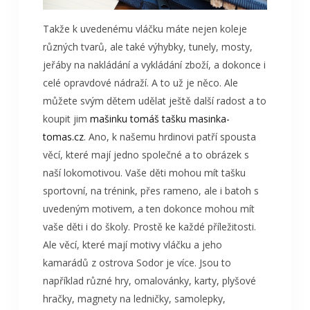
Takže k uvedenému vláčku máte nejen koleje
různých tvarů, ale také výhybky, tunely, mosty,
jeřáby na nakládání a vykládání zboží, a dokonce i
celé opravdové nádraží. A to už je něco. Ale
můžete svým dětem udělat ještě další radost a to
koupit jim
mašinku tomáš tašku masinka-
tomas.cz
. Ano, k našemu hrdinovi patří spousta
věcí, které mají jedno společné a to obrázek s
naší lokomotivou. Vaše děti mohou mít tašku
sportovní, na trénink, přes rameno, ale i batoh s
uvedeným motivem, a ten dokonce mohou mít
vaše děti i do školy. Prostě ke každé příležitosti.
Ale věcí, které m
ají motivy vláčku a jeho
kamarádů z ostrova Sodor je více. Jsou to
například různé hry, omalovánky, karty, plyšové
hračky, magnety na ledničky, samolepky,