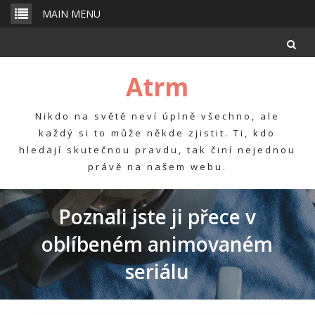
Skip
MAIN MENU
to
content
Atrm
Nikdo na světě neví úplně všechno, ale
každý si to může někde zjistit. Ti, kdo
hledají skutečnou pravdu, tak činí nejednou
právě na našem webu.
Poznali jste ji přece v
oblíbeném animovaném
seriálu