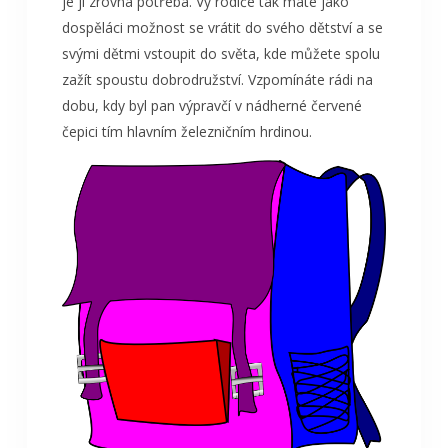
je jí zrovna potřeba. Vy rodiče tak máte jako
dospěláci možnost se vrátit do svého dětství a se
svými dětmi vstoupit do světa, kde můžete spolu
zažít spoustu dobrodružství. Vzpomínáte rádi na
dobu, kdy byl pan výpravčí v nádherné červené
čepici tím hlavním železničním hrdinou.