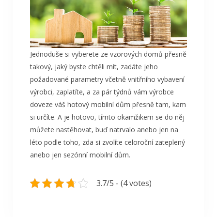
Jednoduše si vyberete ze vzorových domů přesně
takový, jaký byste chtěli mít, zadáte jeho
požadované parametry včetně vnitřního vybavení
výrobci, zaplatíte, a za pár týdnů vám výrobce
doveze váš hotový mobilní dům přesně tam, kam
si určíte. A je hotovo, tímto okamžikem se do něj
můžete nastěhovat, buď natrvalo anebo jen na
léto podle toho, zda si zvolíte celoroční zateplený
anebo jen sezónní mobilní dům.
3.7/5 - (4 votes)