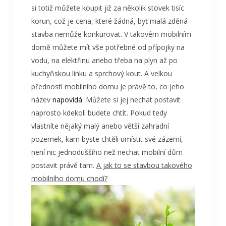
si totiž můžete koupit již za několik stovek tisíc
korun, což je cena, které žádná, byť malá zděná
stavba nemůže konkurovat. V takovém mobilním
domě můžete mít vše potřebné od přípojky na
vodu, na elektřinu anebo třeba na plyn až po
kuchyňskou linku a sprchový kout. A velkou
předností mobilního domu je právě to, co jeho
název
napovídá
. Můžete si jej nechat postavit
naprosto kdekoli budete chtít. Pokud tedy
vlastníte nějaký malý anebo větší zahradní
pozemek, kam byste chtěli umístit své zázemí,
není nic jednoduššího než nechat mobilní dům
postavit právě tam.
A jak to se stavbou takového
mobilního domu chodí?