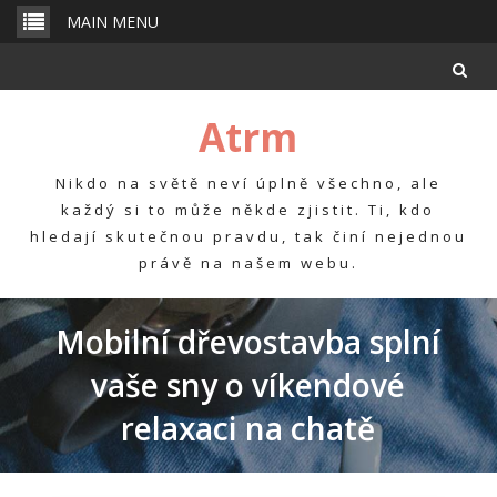
Skip
MAIN MENU
to
content
Atrm
Nikdo na světě neví úplně všechno, ale
každý si to může někde zjistit. Ti, kdo
hledají skutečnou pravdu, tak činí nejednou
právě na našem webu.
Mobilní dřevostavba splní
vaše sny o víkendové
relaxaci na chatě