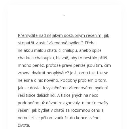
Přemýšlíte nad nějakým dostupným řešením, jak
si opatřit vlastní víkendové bydlení?
Třeba
nějakou malou chatu či chalupu, anebo spíše
chatku a chaloupku, hlavně, aby to nestálo příliš
mnoho peněz, protože právě peníze jsou tím, čím
zrovna dvakrát neoplýváte? Je-li tomu tak, tak se
nejedná o nic nového. Podobný problém o tom,
jak se dostat k vysněnému víkendovému bydlení
řeší tisíce dalších lidí. A tisíce jiných na něco
podobného už dávno rezignovaly, neboť nenašly
řešení, jak bydlet v chatě za rozumnou cenu a
nemuset se přitom zadlužit do konce svého
života.