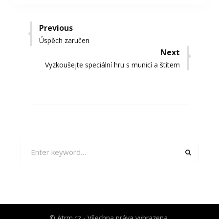
Navigace
Previous
Previous
Úspěch zaručen
pro
post:
Next
příspěvek
Next
Vyzkoušejte speciální hru s municí a štítem
post:
Search
for:
© Atrm.cz - Všechna práva vyhrazena.