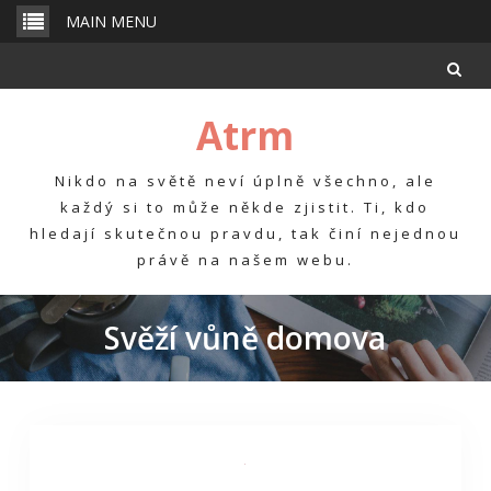
Skip
MAIN MENU
to
content
Atrm
Nikdo na světě neví úplně všechno, ale
každý si to může někde zjistit. Ti, kdo
hledají skutečnou pravdu, tak činí nejednou
právě na našem webu.
Svěží vůně domova