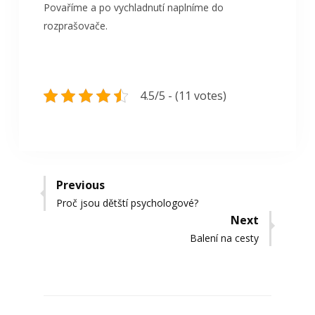
Povaříme a po vychladnutí naplníme do
rozprašovače.
4.5/5 - (11 votes)
Navigace
Previous
Previous
Proč jsou dětští psychologové?
pro
post:
Next
příspěvek
Next
Balení na cesty
post: