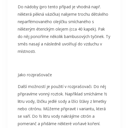
Do nádoby (pro tento případ je vhodná např.
některá pěkná vázička) nalijeme trochu dětského
neparfémovaného olejíčku smíchaného s
některým éterickým olejem (cca 40 kapek). Pak
do něj ponoříme několik bambusových tyčinek. Ty
směs nasají a následně uvolňují do vzduchu v
místnosti.
Jako rozprašovače
Další možností je použití v rozprašovači. Do něj
připravíme vonný roztok. Například smícháme ½
litru vody, lžičku jedlé sody a lžíci šťávy z limetky
nebo citrónu. Můžeme připravit i variantu, která
se vaří. Do ½ litru vody nakrájíme citrón a
pomeranč a přidáme některé voňavé koření.