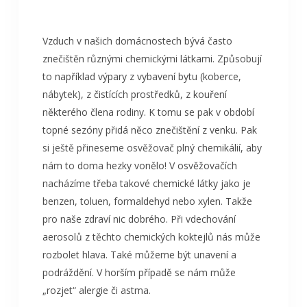
Vzduch v našich domácnostech bývá často
znečištěn různými chemickými látkami. Způsobují
to například výpary z vybavení bytu (koberce,
nábytek), z čistících prostředků, z kouření
některého člena rodiny. K tomu se pak v období
topné sezóny přidá něco znečištění z venku. Pak
si ještě přineseme osvěžovač plný chemikálií, aby
nám to doma hezky vonělo! V osvěžovačích
nacházíme třeba takové chemické látky jako je
benzen, toluen, formaldehyd nebo xylen. Takže
pro naše zdraví nic dobrého. Při vdechování
aerosolů z těchto chemických koktejlů nás může
rozbolet hlava. Také můžeme být unavení a
podráždění. V horším případě se nám může
„rozjet“ alergie či astma.