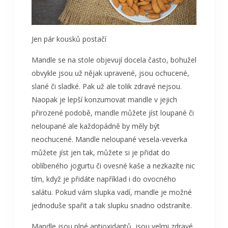
Jen pár kousků postačí
Mandle se na stole objevují docela často, bohužel
obvykle jsou už nějak upravené, jsou ochucené,
slané či sladké. Pak už ale tolik zdravé nejsou.
Naopak je lepší konzumovat mandle v jejich
přirozené podobě, mandle můžete jíst loupané či
neloupané ale každopádně by měly být
neochucené. Mandle neloupané
vesela-veverka
můžete jíst jen tak, můžete si je přidat do
oblíbeného jogurtu či ovesné kaše a nezkazíte nic
tím, když je přidáte například i do ovocného
salátu. Pokud vám slupka vadí, mandle je možné
jednoduše spařit a tak slupku snadno odstraníte.
Mandle jsou plné antioxidantů, jsou velmi zdravé