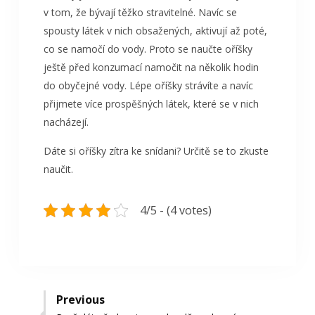
v tom, že bývají těžko stravitelné. Navíc se
spousty látek v nich obsažených, aktivují až poté,
co se namočí do vody. Proto se naučte oříšky
ještě před konzumací namočit na několik hodin
do obyčejné vody. Lépe oříšky strávíte a navíc
přijmete více prospěšných látek, které se v nich
nacházejí.
Dáte si oříšky zítra ke snídani? Určitě se to zkuste
naučit.
4/5 - (4 votes)
Navigace
Previous