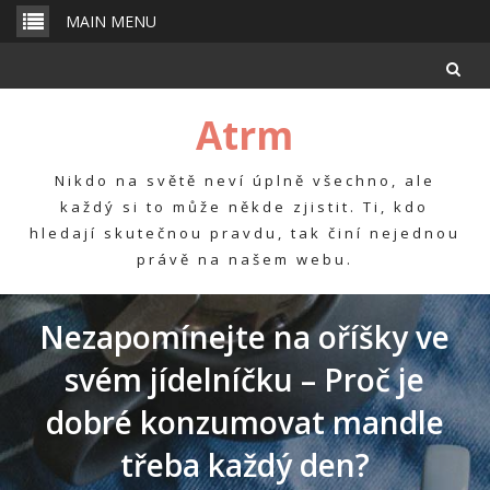
Skip
MAIN MENU
to
content
Atrm
Nikdo na světě neví úplně všechno, ale
každý si to může někde zjistit. Ti, kdo
hledají skutečnou pravdu, tak činí nejednou
právě na našem webu.
Nezapomínejte na oříšky ve
svém jídelníčku – Proč je
dobré konzumovat mandle
třeba každý den?