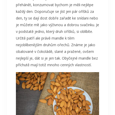
přehánět, konzumovat bychom je měli nejlépe
každý den. Doporučuje se jíst jen pár oříšků za
den, ty se dají dost dobře zařadit ke snídani nebo
je můžete mít jako výživnou a dobrou svačinku. Je
v podstatě jedno, který druh oříšků, si oblíbíte.
Určitě patří ale právě mandle k těm
nejoblíbenějším druhům ořechů. Známe je jako
obalované v čokoládě, slané a pražené, ovšem
nejlepší je, dát si je jen tak. Obyčejné mandle bez
příchutě mají totiž mnoho cenných vlastností.