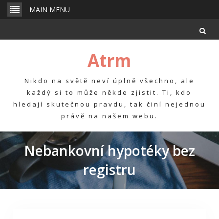
Skip
MAIN MENU
to
content
Atrm
Nikdo na světě neví úplně všechno, ale
každý si to může někde zjistit. Ti, kdo
hledají skutečnou pravdu, tak činí nejednou
právě na našem webu.
Nebankovní hypotéky bez
registru