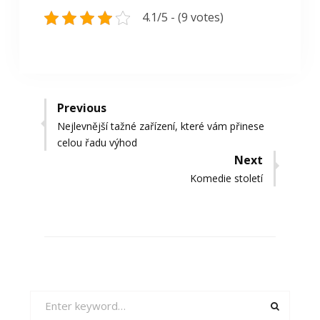
4.1/5 - (9 votes)
Navigace
Previous
Previous
Nejlevnější tažné zařízení, které vám přinese
pro
post:
celou řadu výhod
příspěvek
Next
Next
Komedie století
post:
Search
for: