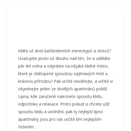
Máte už dost každodenních stereotypů a stresů?
Uvažujete proto už dlouho nad tím, že si uděláte
pár dní volna a odjedete na nějaké klidné místo,
které je obklopené spoustou zajímavých míst a
krásnou přírodou? Pak určitě neváhejte, a určitě si
objednejte jeden ze skvělých apartmánů poblíž
Lipna, kde zaručeně naleznete spoustu klidu,
odpočinku a relaxace. Proto pokud si chcete užít
spoustu klidu a uvolnění, pak ty nejlepší lipno
apartmány jsou pro vás určitě tím nejlepším
řešením.