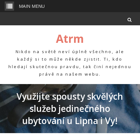
Skip
MAIN MENU
to
content
Atrm
Nikdo na světě neví úplně všechno, ale
každý si to může někde zjistit. Ti, kdo
hledají skutečnou pravdu, tak činí nejednou
právě na našem webu.
Využijte spousty skvělých
služeb jedinečného
ubytování u Lipna i Vy!