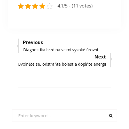
4.1/5 - (11 votes)
Navigace
Previous
Previous
Diagnostika brzd na velmi vysoké úrovni
pro
post:
Next
příspěvek
Next
Uvolněte se, odstraňte bolest a doplňte energii
post:
Search
for: