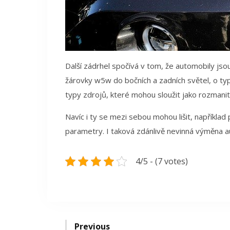
Další zádrhel spočívá v tom, že automobily jsou
žárovky w5w
do bočních a zadních světel, o ty
typy zdrojů, které mohou sloužit jako rozmani
Navíc i ty se mezi sebou mohou lišit, například p
parametry. I taková zdánlivě nevinná výměna a
4/5 - (7 votes)
Navigace
Previous