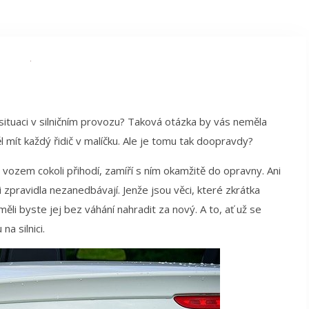
 situaci v silničním provozu? Taková otázka by vás neměla
mít každý řidič v malíčku. Ale je tomu tak doopravdy?
h vozem cokoli přihodí, zamíří s ním okamžitě do opravny. Ani
i zpravidla nezanedbávají. Jenže jsou věci, které zkrátka
ěli byste jej bez váhání nahradit za nový. A to, ať už se
a silnici.