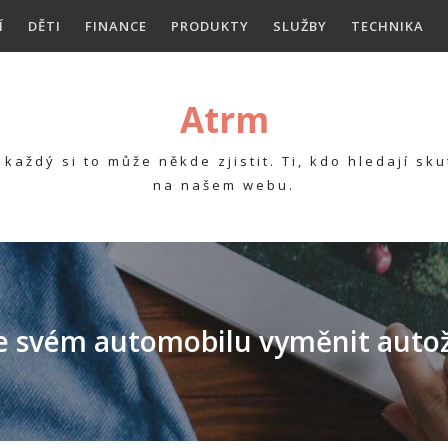
Í
DĚTI
FINANCE
PRODUKTY
SLUŽBY
TECHNIKA
Atrm
každý si to může někde zjistit. Ti, kdo hledají s
na našem webu.
e svém automobilu vyměnit auto