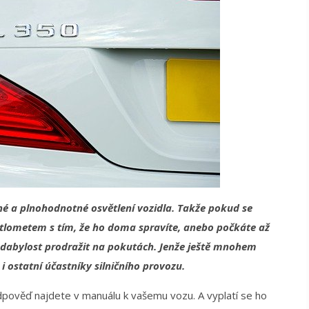
ečné a plnohodnotné osvětlení vozidla. Takže pokud se
ětlometem s tím, že ho doma spravíte, anebo počkáte až
edabylost prodražit na pokutách. Jenže ještě mnohem
i ostatní účastníky silničního provozu.
odpověď najdete v manuálu k vašemu vozu. A vyplatí se ho