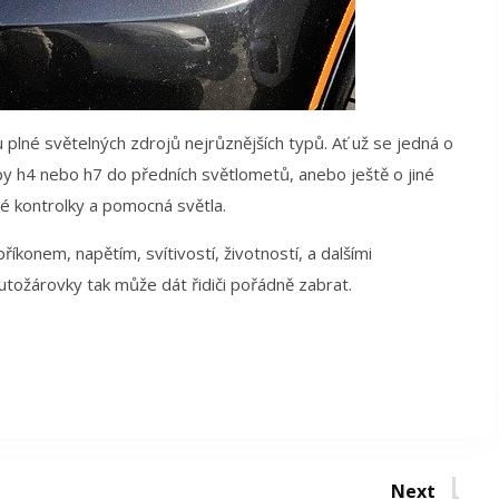
 plné světelných zdrojů nejrůznějších typů. Ať už se jedná o
py h4 nebo h7 do předních světlometů, anebo ještě o jiné
té kontrolky a pomocná světla.
říkonem, napětím, svítivostí, životností, a dalšími
utožárovky tak může dát řidiči pořádně zabrat.
Next