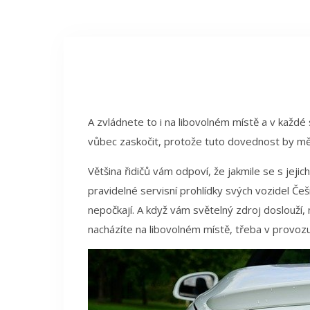
A zvládnete to i na libovolném místě a v každé
vůbec zaskočit, protože tuto dovednost by měl 
Většina řidičů vám odpoví, že jakmile se s jejic
pravidelné servisní prohlídky svých vozidel Češ
nepočkají. A když vám světelný zdroj doslouží, m
nacházíte na libovolném místě, třeba v provozu n