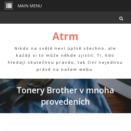
Skip
MAIN MENU
to
content
Atrm
Nikdo na světě neví úplně všechno, ale
každý si to může někde zjistit. Ti, kdo
hledají skutečnou pravdu, tak činí nejednou
právě na našem webu.
Tonery Brother v mnoha
provedeních