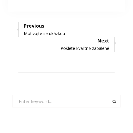
Navigace
Previous
Previous
Motivujte se ukázkou
pro
post:
Next
příspěvek
Next
Pošlete kvalitně zabalené
post:
Search
for: