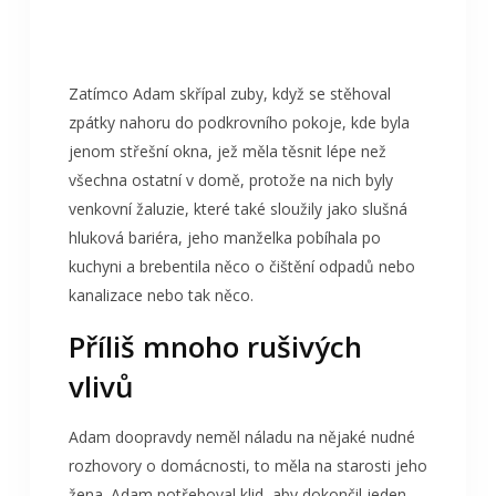
Zatímco Adam skřípal zuby, když se stěhoval
zpátky nahoru do podkrovního pokoje, kde byla
jenom střešní okna, jež měla těsnit lépe než
všechna ostatní v domě, protože na nich byly
venkovní žaluzie
, které také sloužily jako slušná
hluková bariéra, jeho manželka pobíhala po
kuchyni a brebentila něco o čištění odpadů nebo
kanalizace nebo tak něco.
Příliš mnoho rušivých
vlivů
Adam doopravdy neměl náladu na nějaké nudné
rozhovory o domácnosti, to měla na starosti jeho
žena. Adam potřeboval klid, aby dokončil jeden