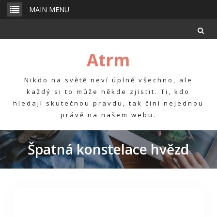
Skip
MAIN MENU
to
content
Atrm
Nikdo na světě neví úplně všechno, ale
každý si to může někde zjistit. Ti, kdo
hledají skutečnou pravdu, tak činí nejednou
právě na našem webu.
Špatná konstelace hvězd