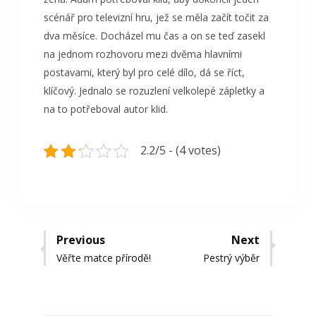
scénář pro televizní hru, jež se měla začít točit za
dva měsíce. Docházel mu čas a on se teď zasekl
na jednom rozhovoru mezi dvěma hlavními
postavami, který byl pro celé dílo, dá se říct,
klíčový. Jednalo se rozuzlení velkolepé zápletky a
na to potřeboval autor klid.
2.2/5 - (4 votes)
Navigace
Previous
Next
Previous
Next
Věřte matce přírodě!
Pestrý výběr
pro
post:
post:
příspěvek