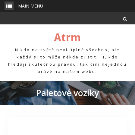
Skip
MAIN MENU
to
content
Atrm
Nikdo na světě neví úplně všechno, ale
každý si to může někde zjistit. Ti, kdo
hledají skutečnou pravdu, tak činí nejednou
právě na našem webu.
Paletové vozíky