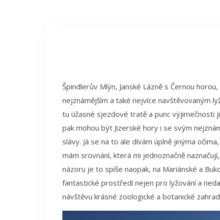
Špindlerův Mlýn, Janské Lázně s Černou horou,
nejznámějším a také nejvíce navštěvovaným lyž
tu úžasné sjezdové tratě a punc výjimečnosti ji
pak mohou být Jizerské hory i se svým nejzná
slávy. Já se na to ale dívám úplně jinýma očima,
mám srovnání, která mi jednoznačně naznačují,
názoru je to spíše naopak, na Mariánské a Buko
fantastické prostředí nejen pro lyžování a neda
návštěvu krásné zoologické a botanické zahrad