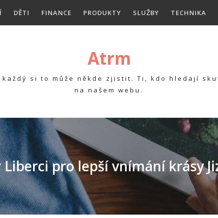
Í
DĚTI
FINANCE
PRODUKTY
SLUŽBY
TECHNIKA
Atrm
každý si to může někde zjistit. Ti, kdo hledají s
na našem webu.
Liberci pro lepší vnímání krásy J