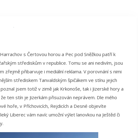
 Harrachov s Čertovou horou a Pec pod Sněžkou patří k
ařským střediskům v republice. Tomu se ani nedivím, jsou
m zřejmě přibarvuje i mediální reklama. V porovnání s nimi
mějším střediskem Tanvaldským špičákem ve stínu jejich
 poznal jsem totiž v zimě jak Krkonoše, tak i Jizerské hory a
 že ten stín je Jizerkám přisuzován neprávem. Dle mého
vé hoře, v Příchovicích, Rejdicích a Desné objevíte
leký Liberec vám navíc umožní výlet lanovkou na Ještěd či
y.