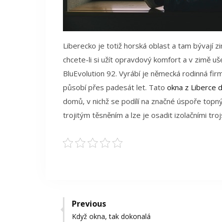
Liberecko je totiž horská oblast a tam bývají z
chcete-li si užít opravdový komfort a v zimě 
BluEvolution 92. Vyrábí je německá rodinná fi
působí přes padesát let. Tato
okna z Liberce 
domů, v nichž se podílí na značné úspoře topný
trojitým těsněním a lze je osadit izolačními troj
Navigace
Previous
Previous
Když okna, tak dokonalá