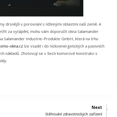
imy drsnější v porovnání s nížinnými oblastmi naší země. A
ušetřit za vytápění, mohu vám doporučit okna Salamander
rma Salamander Industrie-Produkte GmbH, která na trhu
domo-okna.cz
lze vsadit i do nízkoenergetických a pasivních
ch nákladů. Zhotovují se v šesti komorové konstrukci s
skly.
Next
Next
Stěhování zdravotnických zařízení